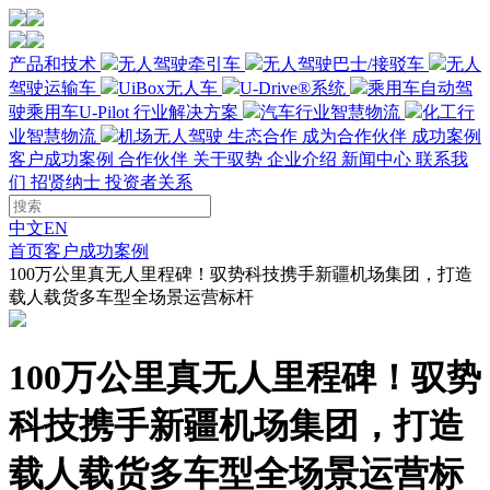
产品和技术
无人驾驶牵引车
无人驾驶巴士/接驳车
无人
驾驶运输车
UiBox无人车
U-Drive®系统
乘用车自动驾
驶
乘用车U-Pilot
行业解决方案
汽车行业智慧物流
化工行
业智慧物流
机场无人驾驶
生态合作
成为合作伙伴
成功案例
客户成功案例
合作伙伴
关于驭势
企业介绍
新闻中心
联系我
们
招贤纳士
投资者关系
中文
EN
首页
客户成功案例
100万公里真无人里程碑！驭势科技携手新疆机场集团，打造
载人载货多车型全场景运营标杆
100万公里真无人里程碑！驭势
科技携手新疆机场集团，打造
载人载货多车型全场景运营标