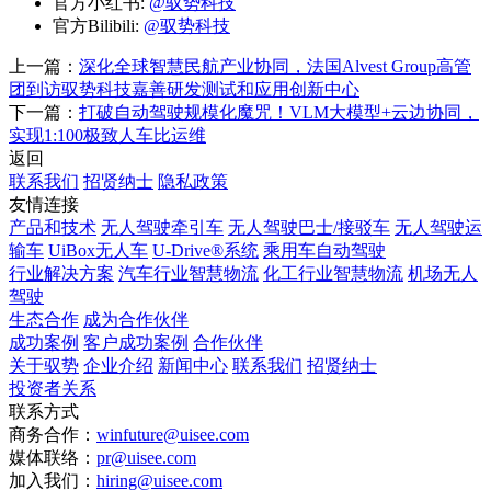
官方小红书:
@驭势科技
官方Bilibili:
@驭势科技
上一篇：
深化全球智慧民航产业协同，法国Alvest Group高管
团到访驭势科技嘉善研发测试和应用创新中心
下一篇：
打破自动驾驶规模化魔咒！VLM大模型+云边协同，
实现1:100极致人车比运维
返回
联系我们
招贤纳士
隐私政策
友情连接
产品和技术
无人驾驶牵引车
无人驾驶巴士/接驳车
无人驾驶运
输车
UiBox无人车
U-Drive®系统
乘用车自动驾驶
行业解决方案
汽车行业智慧物流
化工行业智慧物流
机场无人
驾驶
生态合作
成为合作伙伴
成功案例
客户成功案例
合作伙伴
关于驭势
企业介绍
新闻中心
联系我们
招贤纳士
投资者关系
联系方式
商务合作：
winfuture@uisee.com
媒体联络：
pr@uisee.com
加入我们：
hiring@uisee.com