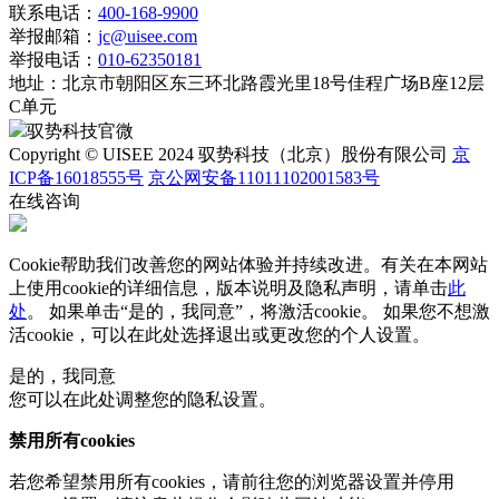
联系电话：
400-168-9900
举报邮箱：
jc@uisee.com
举报电话：
010-62350181
地址：
北京市朝阳区东三环北路霞光里18号佳程广场B座12层
C单元
驭势科技官微
Copyright © UISEE 2024 驭势科技（北京）股份有限公司
京
ICP备16018555号
京公网安备11011102001583号
在线咨询
Cookie帮助我们改善您的网站体验并持续改进。有关在本网站
上使用cookie的详细信息，版本说明及隐私声明，请单击
此
处
。 如果单击“是的，我同意”，将激活cookie。 如果您不想激
活cookie，可以在
此处
选择退出或更改您的个人设置。
是的，我同意
您可以在此处调整您的隐私设置。
禁用所有cookies
若您希望禁用所有cookies，请前往您的浏览器设置并停用