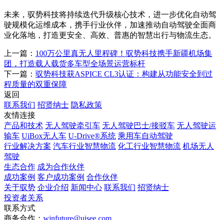
未来，驭势科技将持续迭代升级核心技术，进一步优化自动驾
驶规模化运维成本，携手行业伙伴，加速推动自动驾驶全面商
业化落地，打造更安全、高效、普惠的智慧出行与物流生态。
上一篇：
100万公里真无人里程碑！驭势科技携手新疆机场集
团，打造载人载货多车型全场景运营标杆
下一篇：
驭势科技获ASPICE CL3认证：构建从功能安全到过
程质量的双重保障
返回
联系我们
招贤纳士
隐私政策
友情连接
产品和技术
无人驾驶牵引车
无人驾驶巴士/接驳车
无人驾驶运
输车
UiBox无人车
U-Drive®系统
乘用车自动驾驶
行业解决方案
汽车行业智慧物流
化工行业智慧物流
机场无人
驾驶
生态合作
成为合作伙伴
成功案例
客户成功案例
合作伙伴
关于驭势
企业介绍
新闻中心
联系我们
招贤纳士
投资者关系
联系方式
商务合作：
winfuture@uisee.com