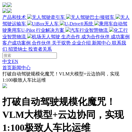
产品和技术
无人驾驶牵引车
无人驾驶巴士/接驳车
无人
驾驶运输车
UiBox无人车
U-Drive®系统
乘用车自动驾
驶
乘用车U-Pilot
行业解决方案
汽车行业智慧物流
化工行
业智慧物流
机场无人驾驶
生态合作
成为合作伙伴
成功案例
客户成功案例
合作伙伴
关于驭势
企业介绍
新闻中心
联系我
们
招贤纳士
投资者关系
中文
EN
首页
新闻中心
打破自动驾驶规模化魔咒！VLM大模型+云边协同，实现
1:100极致人车比运维
打破自动驾驶规模化魔咒！
VLM大模型+云边协同，实现
1:100极致人车比运维