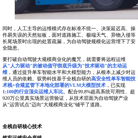
同时，人工主导的运维模式存在标准不统一、决策延迟高、操
作易失误的天然短板，面对道路施工、极端天气、异物入侵等
长尾场景时出现的处置疏漏，为自动驾驶规模化运营埋下了安
全隐患。
要打破自动驾驶大规模商业化的魔咒，就需要将远程运维
从"人力驱动"的被动值守彻底升级为"技术驱动"的主动运
维
，通过提升单车智能水平和大模型能力，从根本上减少对运
维人员的依赖。驭势科技基于全栈自研的
高安全性单车智能技
术栈+合规监管下本地化部署的VLM大模型技术
，已实现
1:100的行业顶尖运维人车比
。配合99.8%超高系统可用性、超
920万公里真实场景运营验证，从技术层面为自动驾驶产业
从"运营试点"迈向"大规模商业化"铺平了道路。
全栈自研核心技术
筑牢运维安全底线