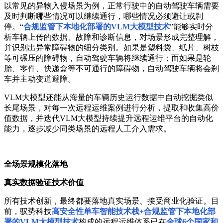
以常见的异物入侵场景为例，正常行驶中的自动驾驶车辆需要
及时判断哪些情况可以继续通行，哪些情况必须避让或刹
停。“
合规监管下本地化部署的VLM大模型技术
”能够实时分
析车辆上传的数据、故障和诊断信息，对场景形成完整理解，
并识别出异常障碍物的细分类别。如果是塑料袋、纸片、树枝
等可碾压的障碍物，自动驾驶车辆将继续通行；而如果是轮
胎、零件、快递盒等不可通行的障碍物，自动驾驶车辆将会刹
车并主动变道避障。
VLM大模型还能从海量的车辆历史运行数据中自动挖掘类似
长尾场景，对每一次远程运维案例进行分析，提取和收集高价
值数据，并迭代VLM大模型持续提升远程运维平台的自动化
能力，逐步减少同类场景的远程人工介入需求。
全场景规模化落地
真实数据验证技术价值
所有技术创新，最终都要落地真实场景、接受商业化验证。目
前，驭势科技
高安全性单车智能技术栈+合规监管下本地化部
署的VLM大模型技术
构成的远程运维体系已在
全球6个国家和