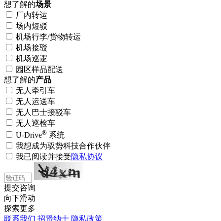
想了解的
场景
厂内转运
场内短驳
机场行李/货物转运
机场接驳
机场巡逻
园区样品配送
想了解的
产品
无人牵引车
无人运送车
无人巴士接驳车
无人巡检车
®
U-Drive
系统
我想成为驭势科技合作伙伴
我已阅读并接受
隐私协议
提交咨询
向下滑动
探索更多
联系我们
招贤纳士
隐私政策