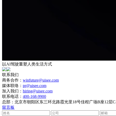
以AI驾驶重塑人类生活方式
联系我们
商务合作：
winfuture@uisee.com
媒体联络：
pr@uisee.com
加入我们：
hiring@uisee.com
联系电话：
400-168-9900
总部：
北京市朝阳区东三环北路霞光里18号佳程广场B座12层
留言板