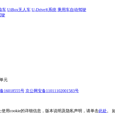
输车
UiBox无人车
U-Drive®系统
乘用车自动驾驶
驾驶
C单元
备16018555号
京公网安备11011102001583号
上使用cookie的详细信息，版本说明及隐私声明，请单击
此处
。 