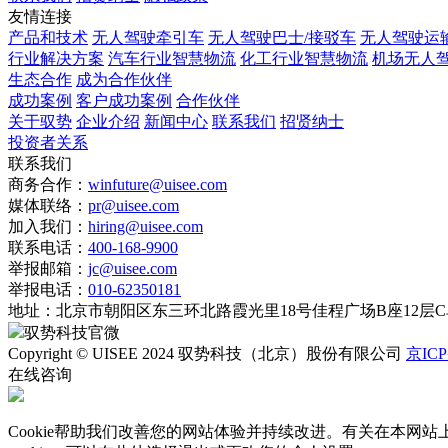
友情连接
产品和技术
无人驾驶牵引车
无人驾驶巴士/接驳车
无人驾驶运
行业解决方案
汽车行业智慧物流
化工行业智慧物流
机场无人
生态合作
成为合作伙伴
成功案例
客户成功案例
合作伙伴
关于驭势
企业介绍
新闻中心
联系我们
招贤纳士
投资者关系
联系我们
商务合作：
winfuture@uisee.com
媒体联络：
pr@uisee.com
加入我们：
hiring@uisee.com
联系电话：
400-168-9900
举报邮箱：
jc@uisee.com
举报电话：
010-62350181
地址：
北京市朝阳区东三环北路霞光里18号佳程广场B座12层
驭势科技官微
Copyright © UISEE 2024 驭势科技（北京）股份有限公司
京ICP
在线咨询
Cookie帮助我们改善您的网站体验并持续改进。有关在本网站