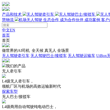
产品和技术
无人驾驶牵引车
无人驾驶巴士/接驳车
无人
慧物流
机场无人驾驶
生态合作
成为合作伙伴
成功案例
客户
中文
EN
首页
首页
做世界的AI司机 全天候 真无人 全场景
无人驾驶牵引车
无人驾驶巴士/接驳车
无人驾驶运输车
UiBo
我们的产品
无人牵引车
L4级无人牵引车，
领航厂区与机场的高效运输新时代
探索车型
无人巴士/接驳车
L4级商用自动驾驶纯电动巴士，