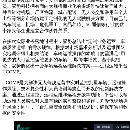
场景提供AI驾驶服务，交付赋能出行和物流新生态的AI驾驶
员。驭势科技拥有面向大规模商业化的多场景快速量产能力，
并且针对机场、厂区物流、城市配送、无人公交和乘用车个人
出行等细分市场搭建了定制化的无人驾驶解决方案，目前已与
汽车制造、机场、危化重工、食品养殖、5G通信等行业的数
十家头部企业建立合作伙伴关系。
在多次实际业务落地过程中，驭势总结出“
定制业务运营、车
辆质效运维”的需求规律。根据对市场需求分析以及运维团队
实地调研得出相关结论：车辆运维操作的本质目的需满足“用
更少的人可监控运维更多的车辆”，即降本增效。基于此结
论，驭势孵化出一套车辆远程运维解决方案——远程运维平台
UCOMP。
UCOMP是为解决无人驾驶运营中实时监控批量车辆、远程操
作风险、技术复杂性和人员培训等痛点而开发的创新解决方
案。通过远程监控、远程运维和远程升级等功能，平台可以帮
助运维人员实现对大量车辆的实时监控和操作，并降低现场操
作风险；同时，平台注重安全保障和隐私保护，确保车辆和数
据的安全性。