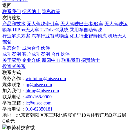
返回
联系我们
招贤纳士
隐私政策
友情连接
产品和技术
无人驾驶牵引车
无人驾驶巴士/接驳车
无人驾驶运
输车
UiBox无人车
U-Drive®系统
乘用车自动驾驶
行业解决方案
汽车行业智慧物流
化工行业智慧物流
机场无人
驾驶
生态合作
成为合作伙伴
成功案例
客户成功案例
合作伙伴
关于驭势
企业介绍
新闻中心
联系我们
招贤纳士
投资者关系
联系方式
商务合作：
winfuture@uisee.com
媒体联络：
pr@uisee.com
加入我们：
hiring@uisee.com
联系电话：
400-168-9900
举报邮箱：
jc@uisee.com
举报电话：
010-62350181
地址：
北京市朝阳区东三环北路霞光里18号佳程广场B座12层
C单元
驭势科技官微