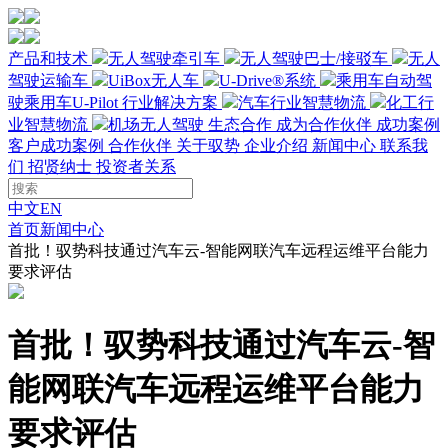
产品和技术
无人驾驶牵引车
无人驾驶巴士/接驳车
无人
驾驶运输车
UiBox无人车
U-Drive®系统
乘用车自动驾
驶
乘用车U-Pilot
行业解决方案
汽车行业智慧物流
化工行
业智慧物流
机场无人驾驶
生态合作
成为合作伙伴
成功案例
客户成功案例
合作伙伴
关于驭势
企业介绍
新闻中心
联系我
们
招贤纳士
投资者关系
中文
EN
首页
新闻中心
首批！驭势科技通过汽车云-智能网联汽车远程运维平台能力
要求评估
首批！驭势科技通过汽车云-智
能网联汽车远程运维平台能力
要求评估