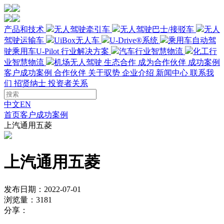
产品和技术
无人驾驶牵引车
无人驾驶巴士/接驳车
无人
驾驶运输车
UiBox无人车
U-Drive®系统
乘用车自动驾
驶
乘用车U-Pilot
行业解决方案
汽车行业智慧物流
化工行
业智慧物流
机场无人驾驶
生态合作
成为合作伙伴
成功案例
客户成功案例
合作伙伴
关于驭势
企业介绍
新闻中心
联系我
们
招贤纳士
投资者关系
中文
EN
首页
客户成功案例
上汽通用五菱
上汽通用五菱
发布日期：2022-07-01
浏览量：3181
分享：