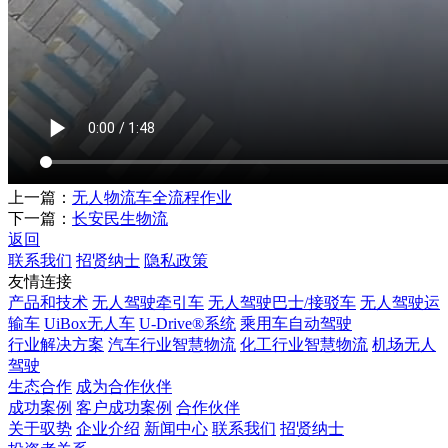
上一篇：
无人物流车全流程作业
下一篇：
长安民生物流
返回
联系我们
招贤纳士
隐私政策
友情连接
产品和技术
无人驾驶牵引车
无人驾驶巴士/接驳车
无人驾驶运
输车
UiBox无人车
U-Drive®系统
乘用车自动驾驶
行业解决方案
汽车行业智慧物流
化工行业智慧物流
机场无人
驾驶
生态合作
成为合作伙伴
成功案例
客户成功案例
合作伙伴
关于驭势
企业介绍
新闻中心
联系我们
招贤纳士