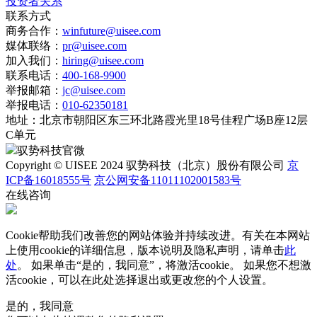
投资者关系
联系方式
商务合作：
winfuture@uisee.com
媒体联络：
pr@uisee.com
加入我们：
hiring@uisee.com
联系电话：
400-168-9900
举报邮箱：
jc@uisee.com
举报电话：
010-62350181
地址：
北京市朝阳区东三环北路霞光里18号佳程广场B座12层
C单元
驭势科技官微
Copyright © UISEE 2024 驭势科技（北京）股份有限公司
京
ICP备16018555号
京公网安备11011102001583号
在线咨询
Cookie帮助我们改善您的网站体验并持续改进。有关在本网站
上使用cookie的详细信息，版本说明及隐私声明，请单击
此
处
。 如果单击“是的，我同意”，将激活cookie。 如果您不想激
活cookie，可以在
此处
选择退出或更改您的个人设置。
是的，我同意