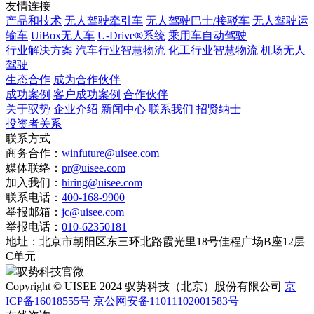
友情连接
产品和技术
无人驾驶牵引车
无人驾驶巴士/接驳车
无人驾驶运
输车
UiBox无人车
U-Drive®系统
乘用车自动驾驶
行业解决方案
汽车行业智慧物流
化工行业智慧物流
机场无人
驾驶
生态合作
成为合作伙伴
成功案例
客户成功案例
合作伙伴
关于驭势
企业介绍
新闻中心
联系我们
招贤纳士
投资者关系
联系方式
商务合作：
winfuture@uisee.com
媒体联络：
pr@uisee.com
加入我们：
hiring@uisee.com
联系电话：
400-168-9900
举报邮箱：
jc@uisee.com
举报电话：
010-62350181
地址：
北京市朝阳区东三环北路霞光里18号佳程广场B座12层
C单元
驭势科技官微
Copyright © UISEE 2024 驭势科技（北京）股份有限公司
京
ICP备16018555号
京公网安备11011102001583号