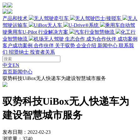
产品和技术
无人驾驶牵引车
无人驾驶巴士/接驳车
无人
驾驶运输车
UiBox无人车
U-Drive®系统
乘用车自动驾
驶
乘用车U-Pilot
行业解决方案
汽车行业智慧物流
化工行
业智慧物流
机场无人驾驶
生态合作
成为合作伙伴
成功案例
客户成功案例
合作伙伴
关于驭势
企业介绍
新闻中心
联系我
们
招贤纳士
投资者关系
中文
EN
首页
新闻中心
驭势科技UiBox无人快递车为建设智慧城市服务
驭势科技UiBox无人快递车为
建设智慧城市服务
发布日期：2022-02-23
浏览量：3740