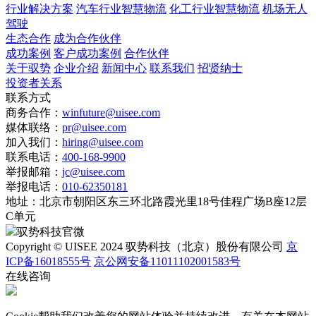
行业解决方案
汽车行业智慧物流
化工行业智慧物流
机场无人
驾驶
生态合作
成为合作伙伴
成功案例
客户成功案例
合作伙伴
关于驭势
企业介绍
新闻中心
联系我们
招贤纳士
投资者关系
联系方式
商务合作：
winfuture@uisee.com
媒体联络：
pr@uisee.com
加入我们：
hiring@uisee.com
联系电话：
400-168-9900
举报邮箱：
jc@uisee.com
举报电话：
010-62350181
地址：
北京市朝阳区东三环北路霞光里18号佳程广场B座12层
C单元
驭势科技官微
Copyright © UISEE 2024 驭势科技（北京）股份有限公司
京
ICP备16018555号
京公网安备11011102001583号
在线咨询