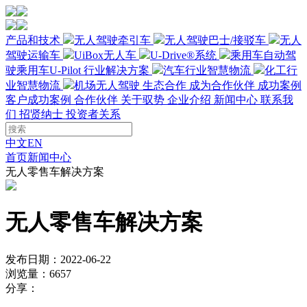
产品和技术
无人驾驶牵引车
无人驾驶巴士/接驳车
无人
驾驶运输车
UiBox无人车
U-Drive®系统
乘用车自动驾
驶
乘用车U-Pilot
行业解决方案
汽车行业智慧物流
化工行
业智慧物流
机场无人驾驶
生态合作
成为合作伙伴
成功案例
客户成功案例
合作伙伴
关于驭势
企业介绍
新闻中心
联系我
们
招贤纳士
投资者关系
中文
EN
首页
新闻中心
无人零售车解决方案
无人零售车解决方案
发布日期：2022-06-22
浏览量：6657
分享：