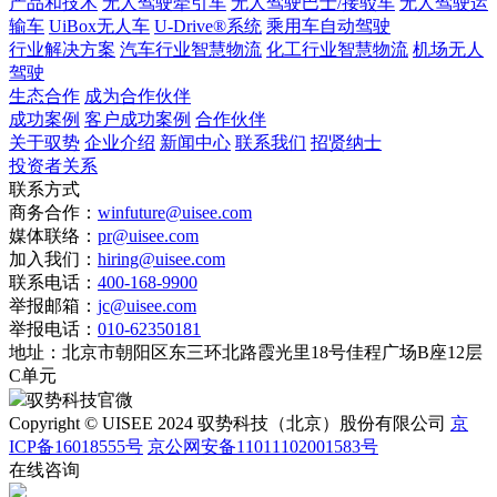
产品和技术
无人驾驶牵引车
无人驾驶巴士/接驳车
无人驾驶运
输车
UiBox无人车
U-Drive®系统
乘用车自动驾驶
行业解决方案
汽车行业智慧物流
化工行业智慧物流
机场无人
驾驶
生态合作
成为合作伙伴
成功案例
客户成功案例
合作伙伴
关于驭势
企业介绍
新闻中心
联系我们
招贤纳士
投资者关系
联系方式
商务合作：
winfuture@uisee.com
媒体联络：
pr@uisee.com
加入我们：
hiring@uisee.com
联系电话：
400-168-9900
举报邮箱：
jc@uisee.com
举报电话：
010-62350181
地址：
北京市朝阳区东三环北路霞光里18号佳程广场B座12层
C单元
驭势科技官微
Copyright © UISEE 2024 驭势科技（北京）股份有限公司
京
ICP备16018555号
京公网安备11011102001583号
在线咨询