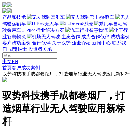
产品和技术
无人驾驶牵引车
无人驾驶巴士/接驳车
无人
驾驶运输车
UiBox无人车
U-Drive®系统
乘用车自动驾
驶
乘用车U-Pilot
行业解决方案
汽车行业智慧物流
化工行
业智慧物流
机场无人驾驶
生态合作
成为合作伙伴
成功案例
客户成功案例
合作伙伴
关于驭势
企业介绍
新闻中心
联系我
们
招贤纳士
投资者关系
中文
EN
首页
客户成功案例
驭势科技携手成都卷烟厂，打造烟草行业无人驾驶应用新标杆
驭势科技携手成都卷烟厂，打
造烟草行业无人驾驶应用新标
杆