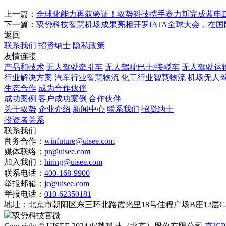
上一篇：
全球化能力再获验证！驭势科技携手赛力斯完成蓝电E5
下一篇：
驭势科技智慧机场成果亮相开罗IATA全球大会，在国
返回
联系我们
招贤纳士
隐私政策
友情连接
产品和技术
无人驾驶牵引车
无人驾驶巴士/接驳车
无人驾驶运
行业解决方案
汽车行业智慧物流
化工行业智慧物流
机场无人
生态合作
成为合作伙伴
成功案例
客户成功案例
合作伙伴
关于驭势
企业介绍
新闻中心
联系我们
招贤纳士
投资者关系
联系我们
商务合作：
winfuture@uisee.com
媒体联络：
pr@uisee.com
加入我们：
hiring@uisee.com
联系电话：
400-168-9900
举报邮箱：
jc@uisee.com
举报电话：
010-62350181
地址：
北京市朝阳区东三环北路霞光里18号佳程广场B座12层
驭势科技官微