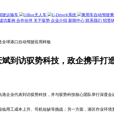
驾驶运输车
UiBox无人车
U-Drive®系统
乘用车自动驾驶
乘
成功案例
合作伙伴
关于驭势
企业介绍
新闻中心
联系我们
招贤
造全球港口自动驾驶应用样板
庆斌到访驭势科技，政企携手打
青岛港企业代表到访驭势科技，并与驭势科技核心团队举行深度会
面临用工成本上升、司机短缺等挑战；另一方面，港区作业环境