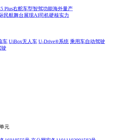
 Plus右舵车型智驾功能海外量产
际民航舞台展现AI司机硬核实力
输车
UiBox无人车
U-Drive®系统
乘用车自动驾驶
驾驶
C单元