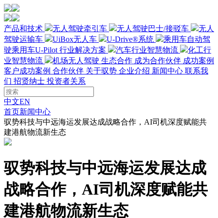
产品和技术
无人驾驶牵引车
无人驾驶巴士/接驳车
无人
驾驶运输车
UiBox无人车
U-Drive®系统
乘用车自动驾
驶
乘用车U-Pilot
行业解决方案
汽车行业智慧物流
化工行
业智慧物流
机场无人驾驶
生态合作
成为合作伙伴
成功案例
客户成功案例
合作伙伴
关于驭势
企业介绍
新闻中心
联系我
们
招贤纳士
投资者关系
中文
EN
首页
新闻中心
驭势科技与中远海运发展达成战略合作，AI司机深度赋能共
建港航物流新生态
驭势科技与中远海运发展达成
战略合作，AI司机深度赋能共
建港航物流新生态