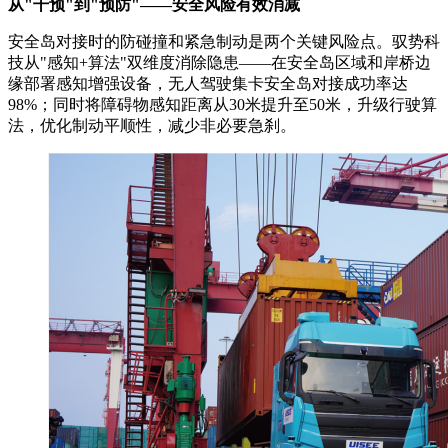
从"干预"到"预防"——安全风险有效消减
安全岛对接时的防碰撞和紧急制动是两个关键风险点。驭势科
技从"感知+算法"双维度消除隐患——在安全岛区域和岸桥边
缘部署感知增强设备，无人驾驶集卡安全岛对接成功率达
98%；同时将障碍物感知距离从30米提升至50米，升级行驶算
法，优化制动平顺性，减少非必要急刹。