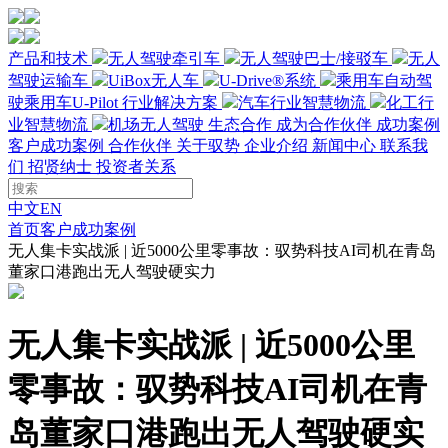
产品和技术
无人驾驶牵引车
无人驾驶巴士/接驳车
无人
驾驶运输车
UiBox无人车
U-Drive®系统
乘用车自动驾
驶
乘用车U-Pilot
行业解决方案
汽车行业智慧物流
化工行
业智慧物流
机场无人驾驶
生态合作
成为合作伙伴
成功案例
客户成功案例
合作伙伴
关于驭势
企业介绍
新闻中心
联系我
们
招贤纳士
投资者关系
中文
EN
首页
客户成功案例
无人集卡实战派 | 近5000公里零事故：驭势科技AI司机在青岛
董家口港跑出无人驾驶硬实力
无人集卡实战派 | 近5000公里
零事故：驭势科技AI司机在青
岛董家口港跑出无人驾驶硬实