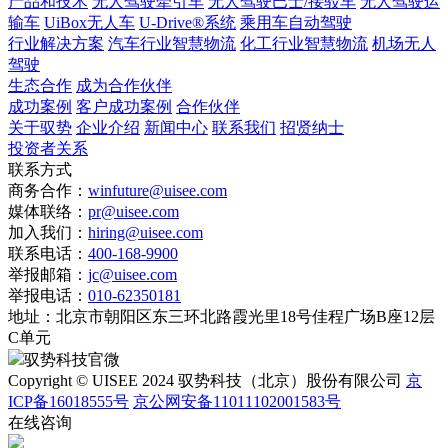
产品和技术
无人驾驶牵引车
无人驾驶巴士/接驳车
无人驾驶运
输车
UiBox无人车
U-Drive®系统
乘用车自动驾驶
行业解决方案
汽车行业智慧物流
化工行业智慧物流
机场无人
驾驶
生态合作
成为合作伙伴
成功案例
客户成功案例
合作伙伴
关于驭势
企业介绍
新闻中心
联系我们
招贤纳士
投资者关系
联系方式
商务合作：
winfuture@uisee.com
媒体联络：
pr@uisee.com
加入我们：
hiring@uisee.com
联系电话：
400-168-9900
举报邮箱：
jc@uisee.com
举报电话：
010-62350181
地址：
北京市朝阳区东三环北路霞光里18号佳程广场B座12层
C单元
驭势科技官微
Copyright © UISEE 2024 驭势科技（北京）股份有限公司
京
ICP备16018555号
京公网安备11011102001583号
在线咨询