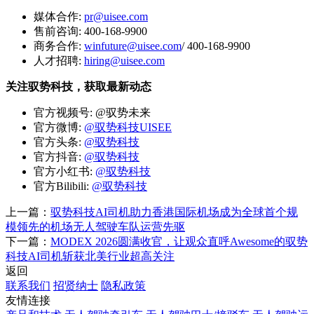
媒体合作:
pr@uisee.com
售前咨询: 400-168-9900
商务合作:
winfuture@uisee.com
/ 400-168-9900
人才招聘:
hiring@uisee.com
关注驭势科技，获取最新动态
官方视频号: @驭势未来
官方微博:
@驭势科技UISEE
官方头条:
@驭势科技
官方抖音:
@驭势科技
官方小红书:
@驭势科技
官方Bilibili:
@驭势科技
上一篇：
驭势科技AI司机助力香港国际机场成为全球首个规
模领先的机场无人驾驶车队运营先驱
下一篇：
MODEX 2026圆满收官，让观众直呼Awesome的驭势
科技AI司机斩获北美行业超高关注
返回
联系我们
招贤纳士
隐私政策
友情连接