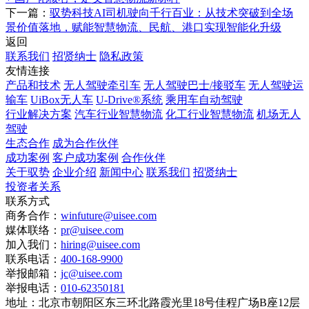
下一篇：
驭势科技AI司机驶向千行百业：从技术突破到全场
景价值落地，赋能智慧物流、民航、港口实现智能化升级
返回
联系我们
招贤纳士
隐私政策
友情连接
产品和技术
无人驾驶牵引车
无人驾驶巴士/接驳车
无人驾驶运
输车
UiBox无人车
U-Drive®系统
乘用车自动驾驶
行业解决方案
汽车行业智慧物流
化工行业智慧物流
机场无人
驾驶
生态合作
成为合作伙伴
成功案例
客户成功案例
合作伙伴
关于驭势
企业介绍
新闻中心
联系我们
招贤纳士
投资者关系
联系方式
商务合作：
winfuture@uisee.com
媒体联络：
pr@uisee.com
加入我们：
hiring@uisee.com
联系电话：
400-168-9900
举报邮箱：
jc@uisee.com
举报电话：
010-62350181
地址：
北京市朝阳区东三环北路霞光里18号佳程广场B座12层