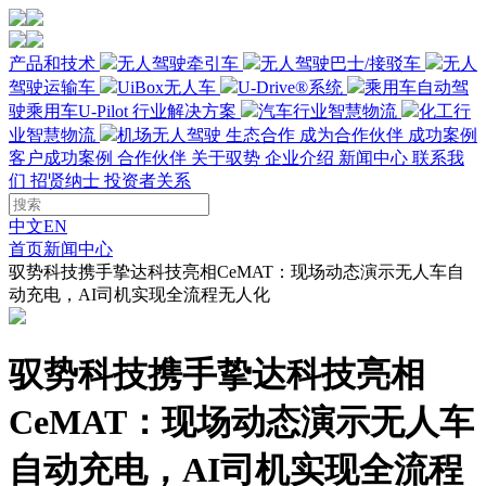
产品和技术
无人驾驶牵引车
无人驾驶巴士/接驳车
无人
驾驶运输车
UiBox无人车
U-Drive®系统
乘用车自动驾
驶
乘用车U-Pilot
行业解决方案
汽车行业智慧物流
化工行
业智慧物流
机场无人驾驶
生态合作
成为合作伙伴
成功案例
客户成功案例
合作伙伴
关于驭势
企业介绍
新闻中心
联系我
们
招贤纳士
投资者关系
中文
EN
首页
新闻中心
驭势科技携手挚达科技亮相CeMAT：现场动态演示无人车自
动充电，AI司机实现全流程无人化
驭势科技携手挚达科技亮相
CeMAT：现场动态演示无人车
自动充电，AI司机实现全流程