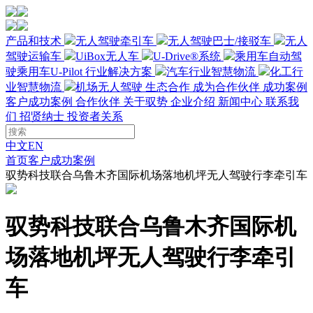
产品和技术
无人驾驶牵引车
无人驾驶巴士/接驳车
无人
驾驶运输车
UiBox无人车
U-Drive®系统
乘用车自动驾
驶
乘用车U-Pilot
行业解决方案
汽车行业智慧物流
化工行
业智慧物流
机场无人驾驶
生态合作
成为合作伙伴
成功案例
客户成功案例
合作伙伴
关于驭势
企业介绍
新闻中心
联系我
们
招贤纳士
投资者关系
中文
EN
首页
客户成功案例
驭势科技联合乌鲁木齐国际机场落地机坪无人驾驶行李牵引车
驭势科技联合乌鲁木齐国际机
场落地机坪无人驾驶行李牵引
车