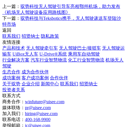
上一篇：
驭势科技无人驾驶引导车亮相鄂州机场，助力发布
《机场无人驾驶设备应用路线图》
下一篇：
驭势科技与Teksbotics携手，无人驾驶递送车登陆沙
特市场
返回
联系我们
招贤纳士
隐私政策
友情连接
产品和技术
无人驾驶牵引车
无人驾驶巴士/接驳车
无人驾驶运
输车
UiBox无人车
U-Drive®系统
乘用车自动驾驶
行业解决方案
汽车行业智慧物流
化工行业智慧物流
机场无人
驾驶
生态合作
成为合作伙伴
成功案例
客户成功案例
合作伙伴
关于驭势
企业介绍
新闻中心
联系我们
招贤纳士
投资者关系
联系方式
商务合作：
winfuture@uisee.com
媒体联络：
pr@uisee.com
加入我们：
hiring@uisee.com
联系电话：
400-168-9900
举报邮箱：
jc@uisee.com