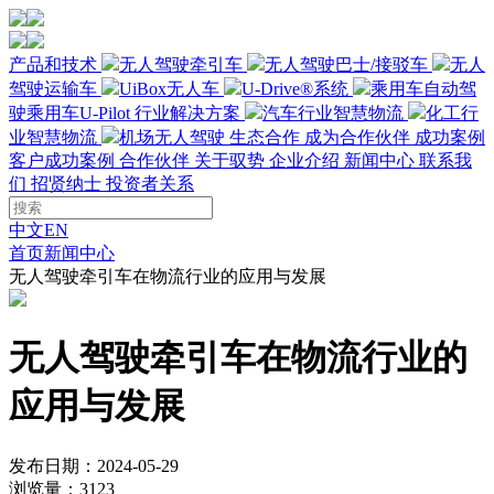
产品和技术
无人驾驶牵引车
无人驾驶巴士/接驳车
无人
驾驶运输车
UiBox无人车
U-Drive®系统
乘用车自动驾
驶
乘用车U-Pilot
行业解决方案
汽车行业智慧物流
化工行
业智慧物流
机场无人驾驶
生态合作
成为合作伙伴
成功案例
客户成功案例
合作伙伴
关于驭势
企业介绍
新闻中心
联系我
们
招贤纳士
投资者关系
中文
EN
首页
新闻中心
无人驾驶牵引车在物流行业的应用与发展
无人驾驶牵引车在物流行业的
应用与发展
发布日期：2024-05-29
浏览量：3123