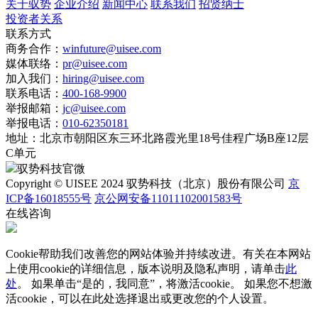
关于驭势
企业介绍
新闻中心
联系我们
招贤纳士
投资者关系
联系方式
商务合作：
winfuture@uisee.com
媒体联络：
pr@uisee.com
加入我们：
hiring@uisee.com
联系电话：
400-168-9900
举报邮箱：
jc@uisee.com
举报电话：
010-62350181
地址：
北京市朝阳区东三环北路霞光里18号佳程广场B座12层
C单元
驭势科技官微
Copyright © UISEE 2024 驭势科技（北京）股份有限公司
京
ICP备16018555号
京公网安备11011102001583号
在线咨询
Cookie帮助我们改善您的网站体验并持续改进。有关在本网站
上使用cookie的详细信息，版本说明及隐私声明，请单击
此
处
。 如果单击“是的，我同意”，将激活cookie。 如果您不想激
活cookie，可以在
此处
选择退出或更改您的个人设置。