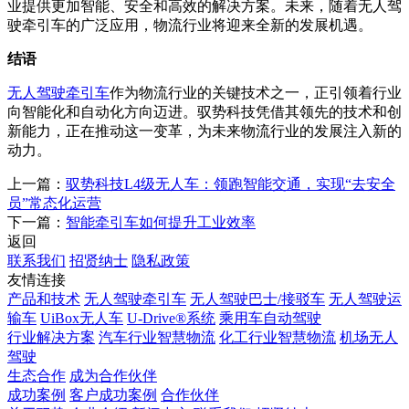
业提供更加智能、安全和高效的解决方案。未来，随着无人驾
驶牵引车的广泛应用，物流行业将迎来全新的发展机遇。
结语
无人驾驶牵引车
作为物流行业的关键技术之一，正引领着行业
向智能化和自动化方向迈进。驭势科技凭借其领先的技术和创
新能力，正在推动这一变革，为未来物流行业的发展注入新的
动力。
上一篇：
驭势科技L4级无人车：领跑智能交通，实现“去安全
员”常态化运营
下一篇：
智能牵引车如何提升工业效率
返回
联系我们
招贤纳士
隐私政策
友情连接
产品和技术
无人驾驶牵引车
无人驾驶巴士/接驳车
无人驾驶运
输车
UiBox无人车
U-Drive®系统
乘用车自动驾驶
行业解决方案
汽车行业智慧物流
化工行业智慧物流
机场无人
驾驶
生态合作
成为合作伙伴
成功案例
客户成功案例
合作伙伴