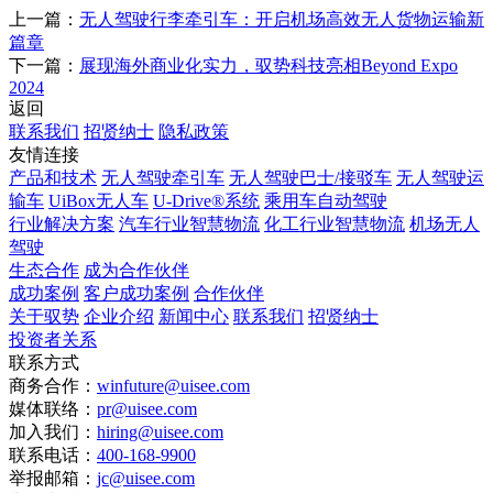
上一篇：
无人驾驶行李牵引车：开启机场高效无人货物运输新
篇章
下一篇：
展现海外商业化实力，驭势科技亮相Beyond Expo
2024
返回
联系我们
招贤纳士
隐私政策
友情连接
产品和技术
无人驾驶牵引车
无人驾驶巴士/接驳车
无人驾驶运
输车
UiBox无人车
U-Drive®系统
乘用车自动驾驶
行业解决方案
汽车行业智慧物流
化工行业智慧物流
机场无人
驾驶
生态合作
成为合作伙伴
成功案例
客户成功案例
合作伙伴
关于驭势
企业介绍
新闻中心
联系我们
招贤纳士
投资者关系
联系方式
商务合作：
winfuture@uisee.com
媒体联络：
pr@uisee.com
加入我们：
hiring@uisee.com
联系电话：
400-168-9900
举报邮箱：
jc@uisee.com