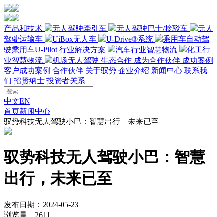
产品和技术
无人驾驶牵引车
无人驾驶巴士/接驳车
无人
驾驶运输车
UiBox无人车
U-Drive®系统
乘用车自动驾
驶
乘用车U-Pilot
行业解决方案
汽车行业智慧物流
化工行
业智慧物流
机场无人驾驶
生态合作
成为合作伙伴
成功案例
客户成功案例
合作伙伴
关于驭势
企业介绍
新闻中心
联系我
们
招贤纳士
投资者关系
中文
EN
首页
新闻中心
驭势科技无人驾驶小巴：智慧出行，未来已至
驭势科技无人驾驶小巴：智慧
出行，未来已至
发布日期：2024-05-23
浏览量：2611