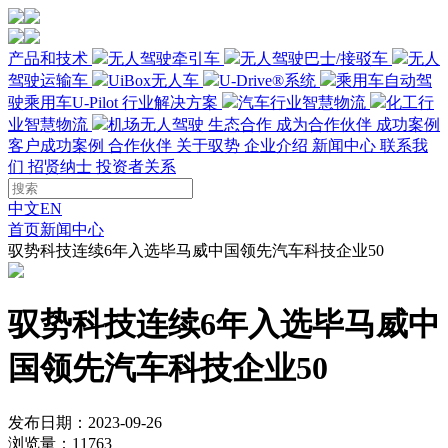
产品和技术
无人驾驶牵引车
无人驾驶巴士/接驳车
无人
驾驶运输车
UiBox无人车
U-Drive®系统
乘用车自动驾
驶
乘用车U-Pilot
行业解决方案
汽车行业智慧物流
化工行
业智慧物流
机场无人驾驶
生态合作
成为合作伙伴
成功案例
客户成功案例
合作伙伴
关于驭势
企业介绍
新闻中心
联系我
们
招贤纳士
投资者关系
中文
EN
首页
新闻中心
驭势科技连续6年入选毕马威中国领先汽车科技企业50
驭势科技连续6年入选毕马威中
国领先汽车科技企业50
发布日期：2023-09-26
浏览量：11763