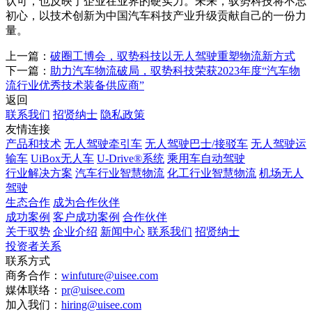
认可，也反映了企业在业界的硬实力。未来，驭势科技将不忘
初心，以技术创新为中国汽车科技产业升级贡献自己的一份力
量。
上一篇：
破圈工博会，驭势科技以无人驾驶重塑物流新方式
下一篇：
助力汽车物流破局，驭势科技荣获2023年度“汽车物
流行业优秀技术装备供应商”
返回
联系我们
招贤纳士
隐私政策
友情连接
产品和技术
无人驾驶牵引车
无人驾驶巴士/接驳车
无人驾驶运
输车
UiBox无人车
U-Drive®系统
乘用车自动驾驶
行业解决方案
汽车行业智慧物流
化工行业智慧物流
机场无人
驾驶
生态合作
成为合作伙伴
成功案例
客户成功案例
合作伙伴
关于驭势
企业介绍
新闻中心
联系我们
招贤纳士
投资者关系
联系方式
商务合作：
winfuture@uisee.com
媒体联络：
pr@uisee.com
加入我们：
hiring@uisee.com