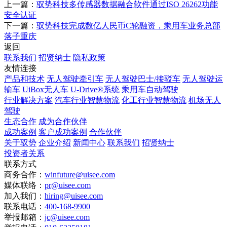
上一篇：
驭势科技多传感器数据融合软件通过ISO 26262功能
安全认证
下一篇：
驭势科技完成数亿人民币C轮融资，乘用车业务总部
落子重庆
返回
联系我们
招贤纳士
隐私政策
友情连接
产品和技术
无人驾驶牵引车
无人驾驶巴士/接驳车
无人驾驶运
输车
UiBox无人车
U-Drive®系统
乘用车自动驾驶
行业解决方案
汽车行业智慧物流
化工行业智慧物流
机场无人
驾驶
生态合作
成为合作伙伴
成功案例
客户成功案例
合作伙伴
关于驭势
企业介绍
新闻中心
联系我们
招贤纳士
投资者关系
联系方式
商务合作：
winfuture@uisee.com
媒体联络：
pr@uisee.com
加入我们：
hiring@uisee.com
联系电话：
400-168-9900
举报邮箱：
jc@uisee.com