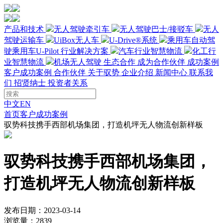
产品和技术
无人驾驶牵引车
无人驾驶巴士/接驳车
无人
驾驶运输车
UiBox无人车
U-Drive®系统
乘用车自动驾
驶
乘用车U-Pilot
行业解决方案
汽车行业智慧物流
化工行
业智慧物流
机场无人驾驶
生态合作
成为合作伙伴
成功案例
客户成功案例
合作伙伴
关于驭势
企业介绍
新闻中心
联系我
们
招贤纳士
投资者关系
中文
EN
首页
客户成功案例
驭势科技携手西部机场集团，打造机坪无人物流创新样板
驭势科技携手西部机场集团，
打造机坪无人物流创新样板
发布日期：2023-03-14
浏览量：2839